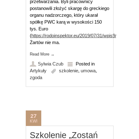
przetwarzania. Byli pracownicy
postanowili złożyć skargę do greckiego
organu nadzorczego, który ukarał
spółkę PWC karą w wysokości 150
tys. Euro
(
https://rodoinspektor.eu/2019/07/31/wpis9/
).
Żartów nie ma.
Read More
→
Sylwia Czub
Posted in
Artykuły
szkolenie
,
umowa
,
zgoda
27
KWI
Szkolenie „Zostań