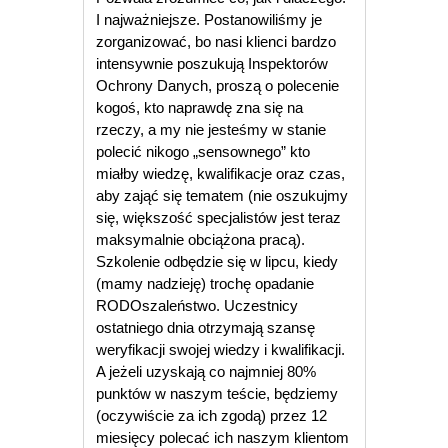
I najważniejsze. Postanowiliśmy je
zorganizować, bo nasi klienci bardzo
intensywnie poszukują Inspektorów
Ochrony Danych, proszą o polecenie
kogoś, kto naprawdę zna się na
rzeczy, a my nie j
esteśmy w stanie
polecić nikogo „sensownego” kto
miałby wiedzę, kwalifikacje oraz czas,
aby zająć się tematem (nie oszukujmy
się, większość specjalistów jest teraz
maksymalnie obciążona pracą).
Szkolenie odbędzie się w lipcu, kiedy
(mamy nadzieję) trochę opadanie
RODOszaleństwo. Uczestnicy
ostatniego dnia otrzymają szansę
weryfikacji swojej wiedzy i kwalifikacji.
A jeżeli uzyskają co najmniej 80%
punktów w naszym teście, będziemy
(oczywiście za ich zgodą) przez 12
miesięcy polecać ich naszym klientom