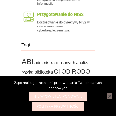
Tagi
ABI
administrator danych
analiza
CI OD RODO
biblioteka
ryzyka
dowód osobisty
czytelnik
dane wrażliwe
Zapoznaj się z zasadami przetwarzania Twoich danych
informacja publiczna
facebook
inspektor ochrony
osobowych
instrukcja zarządzania
danych
NIE WYŚWIETLAJ PONOWNIE
systemami
IOD
konkursy
kara
legalność przetwarzania danych
POLITYKA PRYWATNOŚCI
monitoring
naruszenie
obowiązek