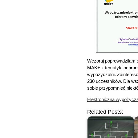
Wczoraj poprowadziłam sz
MAK+ z tematyki ochron
wypożyczalni. Zaintereso
230 uczestników. Dla wszy
sobie przypomnieć niekt
Elektroniczna wypożycz
Related Posts: