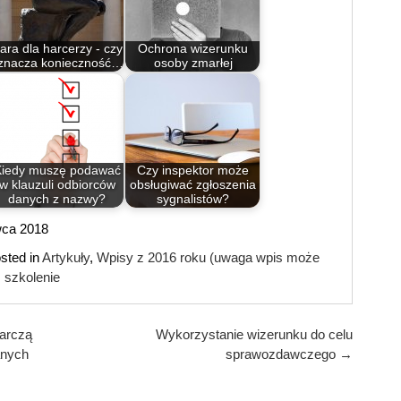
ara dla harcerzy - czy
Ochrona wizerunku
znacza konieczność…
osoby zmarłej
Kiedy muszę podawać
Czy inspektor może
w klauzuli odbiorców
obsługiwać zgłoszenia
danych z nazwy?
sygnalistów?
rwca 2018
sted in
Artykuły
,
Wpisy z 2016 roku (uwaga wpis może
szkolenie
arczą
Wykorzystanie wizerunku do celu
anych
sprawozdawczego
→