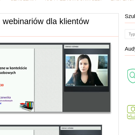
Szu
 webinariów dla klientów
Sear
Audy