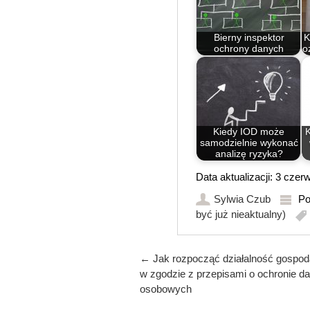
Bierny inspektor
K
ochrony danych
o
Kiedy IOD może
samodzielnie wykonać
analizę ryzyka?
Data aktualizacji: 3 cze
Sylwia Czub
Po
być już nieaktualny)
Post navigation
←
Jak rozpocząć działalność gospod
w zgodzie z przepisami o ochronie d
osobowych