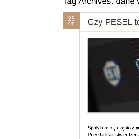
Tag Archives:
dane 
25
Czy PESEL to
SIE
Spotykam się często z p
Przykładowe stwierdzeni