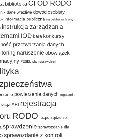
CI OD RODO
biblioteka
ka
dowód osobisty
lnik
dane wrażliwe
informacja publiczna
ok
inspektor ochrony
instrukcja zarządzania
h
temami
IOD
konkursy
kara
lność przetwarzania danych
toring
naruszenie
obowiązek
rmacyjny
PESEL
plan sprawdzeń
lityka
zpieczeństwa
powierzenie danych
erzenie
regulamin
rejestracja
tracja ABI
RODO
ioru
rozporządzenie
sprawdzenie
a
sprawozdanie dla
sprawozdanie z kontroli
DO