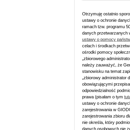
Otrzymuję ostatnio sporo
ustawy o ochronie danyc
ramach tzw. programu 50
danych przetwarzanych w
ustawy o pomocy państw
celach i środkach przetw
ośrodki pomocy społeczne
„zbiorowego administrator
należy zauważyć, że Ge
stanowisku na temat zapi
„zbiorowy administrator 
obowiązującymi przepisa
odpowiedzialność podmio
prawa (pisałam o tym
tut
ustawy o ochronie dany
zarejestrowania w GIODO
zarejestrowania zbioru d
nie określa, który podmio
danych osobowych nie z