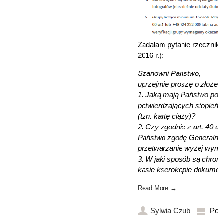
Zadałam pytanie rzeczni
2016 r.):
Szanowni Państwo,
uprzejmie proszę o złoże
1. Jaką mają Państwo po
potwierdzających stopień
(tzn. kartę ciąży)?
2. Czy zgodnie z art. 40
Państwo zgodę General
przetwarzanie wyżej wy
3. W jaki sposób są chro
kasie kserokopie dokum
Read More
→
Sylwia Czub
Po