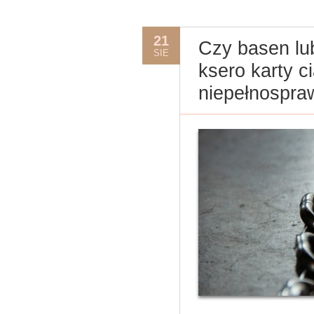
21
Czy basen lu
SIE
ksero karty c
niepełnospraw