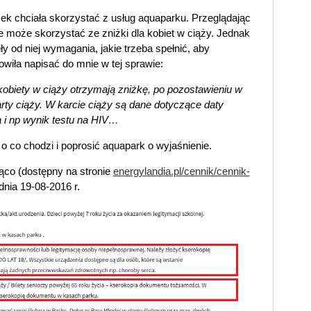
ek chciała skorzystać z usług aquaparku. Przeglądając
że może skorzystać ze zniżki dla kobiet w ciąży. Jednak
y od niej wymagania, jakie trzeba spełnić, aby
wiła napisać do mnie w tej sprawie:
kobiety w ciąży otrzymają zniżkę, po pozostawieniu w
arty ciąży. W karcie ciąży są dane dotyczące daty
a i np wynik testu na HIV…
 co chodzi i poprosić aquapark o wyjaśnienie.
ąco (dostępny na stronie
energylandia.pl/cennik/cennik-
dnia 19-08-2016 r.