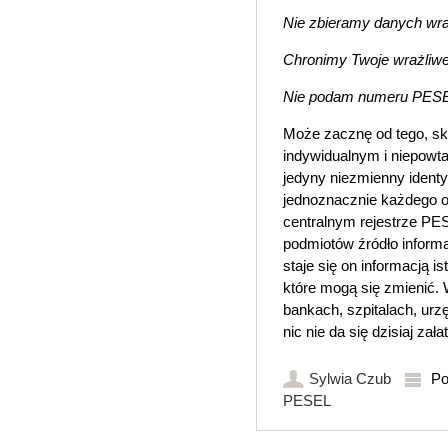
Nie zbieramy danych wra
Chronimy Twoje wrażliwe
Nie podam numeru PESEL
Może zacznę od tego, ską
indywidualnym i niepowta
jedyny niezmienny ident
jednoznacznie każdego o
centralnym rejestrze PE
podmiotów źródło inform
staje się on informacją 
które mogą się zmienić.
bankach, szpitalach, ur
nic nie da się dzisiaj zał
Sylwia Czub
Po
PESEL