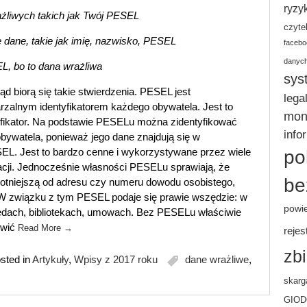
ryzy
żliwych takich jak Twój PESEL
czyte
 dane, takie jak imię, nazwisko, PESEL
facebo
danyc
, bo to dana wrażliwa
sys
d biorą się takie stwierdzenia. PESEL jest
lega
rzalnym identyfikatorem każdego obywatela. Jest to
moni
yfikator. Na podstawie PESELu można zidentyfikować
info
bywatela, ponieważ jego dane znajdują się w
SEL. Jest to bardzo cenne i wykorzystywane przez wiele
po
acji. Jednocześnie własności PESELu sprawiają, że
be
istotniejszą od adresu czy numeru dowodu osobistego,
 W związku z tym PESEL podaje się prawie wszędzie: w
powi
zędach, bibliotekach, umowach. Bez PESELu właściwie
atwić
Read More
→
rejes
zb
sted in
Artykuły
,
Wpisy z 2017 roku
dane wrażliwe
,
skarg
GIO