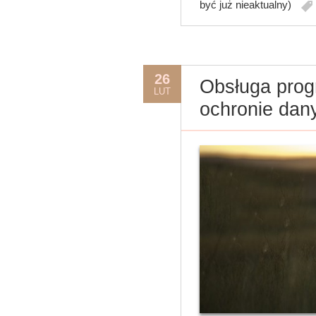
być już nieaktualny)
26
Obsługa prog
LUT
ochronie da