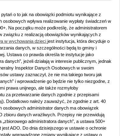
 pytań o to jak na obowiązki podmiotu wynikające z
h osobowych wpływa realizowanie wypłaty świadczeń w
0+. Na początku może podkreślę, że administratorem
 związku z realizacją obowiązków wynikających z
a w wychowania dzieci
jest instytucja, która decyduje o
arzania danych, w szczególności będą to gminy i
j. Ustawa co prawda określa te instytucje jako
a danych”, jeżeli działają w interesie publicznym, jednak
neralny Inspektor Danych Osobowych w swoim
sów ustawy zaznaczył, że nie ma takiego tworu jak
danych” i wprowadzenie go będzie nie tylko niezgodne, z
mi prawa unijnego, ale także rozmyłoby
tu za przetwarzanie danych zgodnie z przepisami
aj
). Dodatkowo należy zauważyć, że zgodnie z art. 40
ch osobowych administrator danych ma obowiązek
 zbioru danych wrażliwych. Przepisy nie przewidują
la „zbiorowego administratora danych”, a ustawa 500+
t jest ADO. Do dnia dzisiejszego w ustawie o ochronie
ostały wprowadzone zmiany wynikające z ustawy o