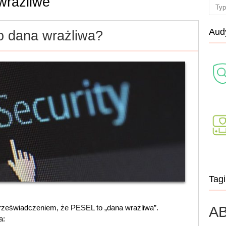
wrażliwe
Sear
Audy
 dana wrażliwa?
Tagi
AB
rzeświadczeniem, że PESEL to „dana wrażliwa”.
a: