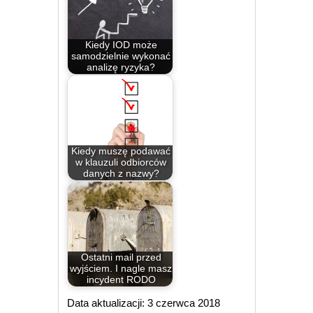
Kiedy IOD może
samodzielnie wykonać
analizę ryzyka?
Kiedy muszę podawać
w klauzuli odbiorców
danych z nazwy?
Ostatni mail przed
wyjściem. I nagle masz
incydent RODO
Data aktualizacji: 3 czerwca 2018