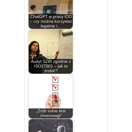
ChatGPT w pracy IOD
– czy można korzystać
legalnie i…
Audyt SZBI zgodnie z
ISO27001 – jak to
zrobić?
„Zrób sobie test
równowagi”