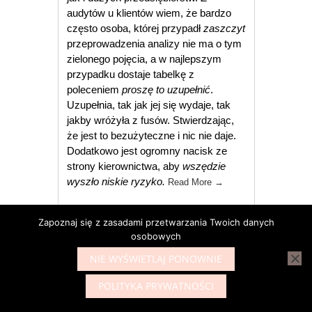
audytów u klientów wiem, że bardzo
często osoba, której przypadł
zaszczyt
przeprowadzenia analizy nie ma o tym
zielonego pojęcia, a w najlepszym
przypadku dostaje tabelkę z
poleceniem
proszę to uzupełnić
.
Uzupełnia, tak jak jej się wydaje, tak
jakby wróżyła z fusów. Stwierdzając,
że jest to bezużyteczne i nic nie daje.
Dodatkowo jest ogromny nacisk ze
strony kierownictwa, aby
wszędzie
wyszło niskie ryzyko.
Read More
→
Sylwia Czub
Posted in
Zapoznaj się z zasadami przetwarzania Twoich danych
Artykuły
analiza ryzyk i
osobowych
zagrożeń
,
analiza ryzyka
NIE WYŚWIETLAJ PONOWNIE
POLITYKA PRYWATNOŚCI