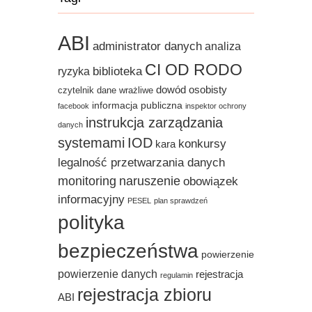
ABI
administrator danych
analiza
CI OD RODO
biblioteka
ryzyka
dowód osobisty
czytelnik
dane wrażliwe
informacja publiczna
facebook
inspektor ochrony
instrukcja zarządzania
danych
systemami
IOD
konkursy
kara
legalność przetwarzania danych
monitoring
naruszenie
obowiązek
informacyjny
PESEL
plan sprawdzeń
polityka
bezpieczeństwa
powierzenie
powierzenie danych
rejestracja
regulamin
rejestracja zbioru
ABI