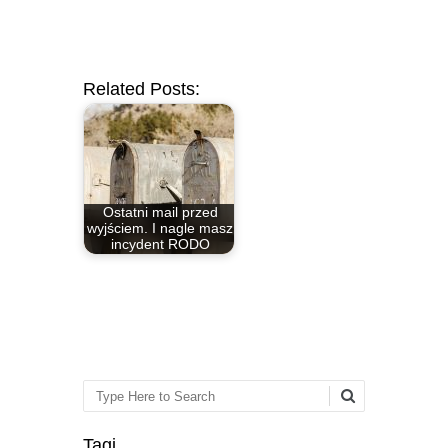
Related Posts:
Ostatni mail przed
wyjściem. I nagle masz
incydent RODO
Search
Tagi