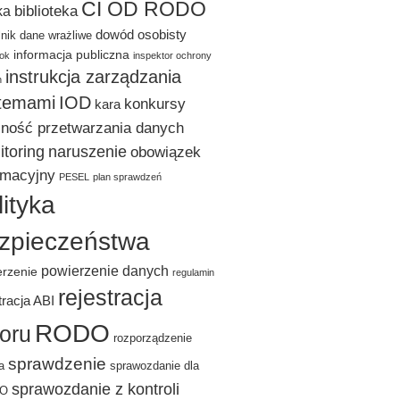
CI OD RODO
biblioteka
ka
dowód osobisty
lnik
dane wrażliwe
informacja publiczna
ok
inspektor ochrony
instrukcja zarządzania
h
temami
IOD
konkursy
kara
lność przetwarzania danych
toring
naruszenie
obowiązek
rmacyjny
PESEL
plan sprawdzeń
lityka
zpieczeństwa
powierzenie danych
erzenie
regulamin
rejestracja
tracja ABI
RODO
ioru
rozporządzenie
sprawdzenie
a
sprawozdanie dla
sprawozdanie z kontroli
DO