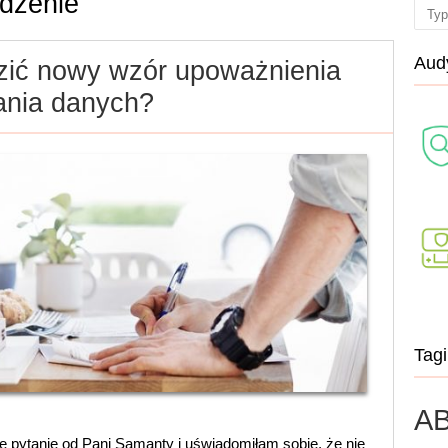
dzenie
Sear
Audy
ić nowy wzór upoważnienia
ania danych?
Tagi
AB
e pytanie od Pani Samanty i uświadomiłam sobie, że nie