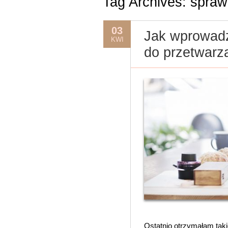
Tag Archives:
spraw
03
Jak wprowadz
KWI
do przetwarz
Ostatnio otrzymałam taki