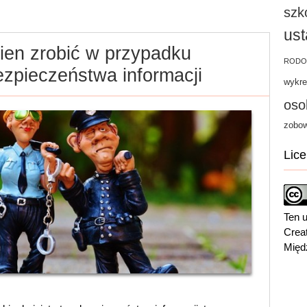
szk
us
ien zrobić w przypadku
RODO
ezpieczeństwa informacji
wykre
oso
zobow
Lice
Ten u
Crea
Międ