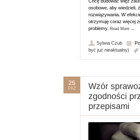
Chcę budować więź zaufa
osobowe, aby wiedzieli, ż
rozwiązywania. W efekci
otrzymuję coraz więcej z
problemy.
Read More
→
Sylwia Czub
Po
być już nieaktualny)
25
Wzór sprawoz
PAŹ
zgodności pr
przepisami