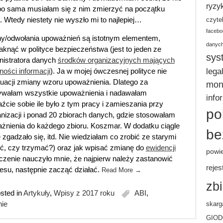
ryzy
, bo sama musiałam się z nim zmierzyć na początku
. Wtedy niestety nie wyszło mi to najlepiej…
czyte
facebo
y/odwołania upoważnień są istotnym elementem,
danyc
aknąć w polityce bezpieczeństwa (jest to jeden ze
sys
nistratora danych
środków organizacyjnych mających
lega
ności informacji
). Ja w mojej ówczesnej polityce nie
tuacji zmiany wzoru upoważnienia. Dlatego za
moni
wałam wszystkie upoważnienia i nadawałam
info
ie sobie ile było z tym pracy i zamieszania przy
po
nizacji i ponad 20 zbiorach danych, gdzie stosowałam
nienia do każdego zbioru. Koszmar. W dodatku ciągle
be
zgadzało się, itd. Nie wiedziałam co zrobić ze starymi
ć, czy trzymać?) oraz jak wpisać zmianę do
ewidencji
powi
czenie nauczyło mnie, że najpierw należy zastanowić
rejes
esu, następnie zacząć działać.
Read More
→
zb
sted in
Artykuły
,
Wpisy z 2017 roku
ABI
,
ie
skarg
GIO