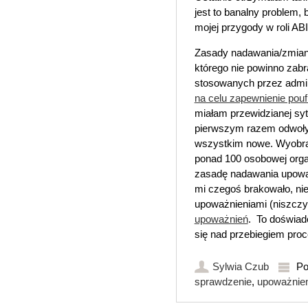
jest to banalny problem
mojej przygody w roli ABI
Zasady nadawania/zmian
którego nie powinno zabr
stosowanych przez admi
na celu zapewnienie pouf
miałam przewidzianej sy
pierwszym razem odwoły
wszystkim nowe. Wyobraźc
ponad 100 osobowej orga
zasadę nadawania upoważ
mi czegoś brakowało, nie 
upoważnieniami (niszczy
upoważnień
. To doświad
się nad przebiegiem proc
Sylwia Czub
Po
sprawdzenie
,
upoważnien