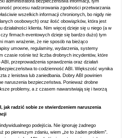
zki administratora bezpieczeństwa informacji, tym
żoność procesu nadzorowania zgodności przetwarzania
łaściwie wszelkich informacji chronionych, bo nigdy nie
danych osobowych) oraz ilość obowiązków, która jest
 działalności klienta. Nim więcej dzieje się u niego (a w
czy firmach eventowych dzieje się bardzo dużo) tym
ami mam wrażenie, że nie sposób na bieżąco
apisy umowne, regulaminy, wydarzenia, systemy
m czasie rośnie też liczba drobnych incydentów, które
 ABI, przeprowadzenia sprawdzenia oraz działań
bezpieczeństwa to codzienność ABI. Większość wynika
szta z lenistwa lub zaniedbania. Dobry ABI powinien
ne naruszenia bezpieczeństwa. Ponieważ drobne
ksze problemy, a z czasem nawarstwiają się i tworzą
, jak radzić sobie ze stwierdzeniem naruszenia
cji
ndywidualnego podejścia. Nie ignoruję żadnego
 już po pierwszym zdaniu, wiem „że to żaden problem”.