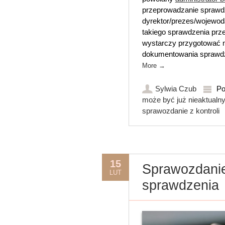
przeprowadzanie sprawdz
dyrektor/prezes/wojewoda
takiego sprawdzenia prz
wystarczy przygotować n
dokumentowania sprawdze
More
→
Sylwia Czub
Po
może być już nieaktualny
sprawozdanie z kontroli
15
Sprawozdanie
LUT
sprawdzenia