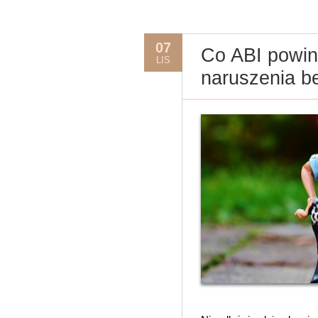
07
Co ABI powin
LIS
naruszenia b