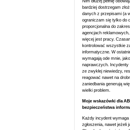
Nim dłużej pełnię obowią
bardziej dostrzegam zło
danych z przepisami (a w
ograniczam się tylko do 
proporcjonalna do zakresu
agencjach reklamowych, 
więcej jest pracy. Czas
kontrolować wszystkie z
informatyczne. W ostatni
wymagają ode mnie, jako
naprawczych. Incydenty 
ze zwykłej niewiedzy, re
reagować nawet na drob
zaniedbania generują wię
wielki problem.
Moje wskazówki dla ABI
bezpieczeństwa informa
Każdy incydent wymaga i
zgłoszenia, nawet jeżeli