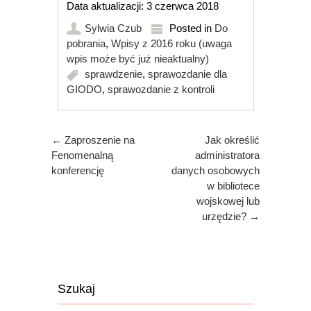
Data aktualizacji: 3 czerwca 2018
Sylwia Czub
Posted in
Do
pobrania
,
Wpisy z 2016 roku (uwaga
wpis może być już nieaktualny)
sprawdzenie
,
sprawozdanie dla
GIODO
,
sprawozdanie z kontroli
Post navigation
←
Zaproszenie na
Jak określić
Fenomenalną
administratora
konferencję
danych osobowych
w bibliotece
wojskowej lub
urzędzie?
→
Szukaj