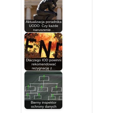
Aktualizacja poradnika
UODO: Czy każde
naruszenie…
Dlaczego IOD powinni
rekomendować
rezygnację z…
Bierny inspektor
ochrony danych