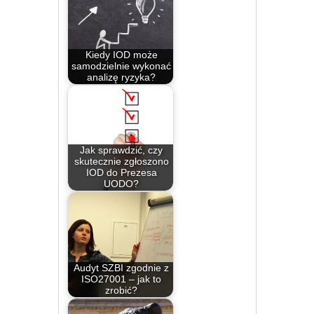
Kiedy IOD może
samodzielnie wykonać
analizę ryzyka?
Jak sprawdzić, czy
skutecznie zgłoszono
IOD do Prezesa
UODO?
Audyt SZBI zgodnie z
ISO27001 – jak to
zrobić?