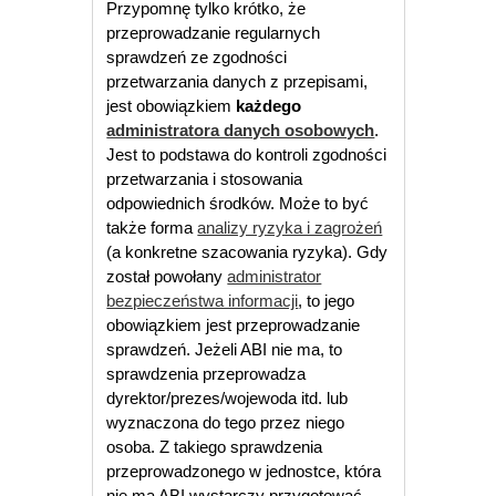
Przypomnę tylko krótko, że
przeprowadzanie regularnych
sprawdzeń ze zgodności
przetwarzania danych z przepisami,
jest obowiązkiem
każdego
administratora danych osobowych
.
Jest to podstawa do kontroli zgodności
przetwarzania i stosowania
odpowiednich środków. Może to być
także forma
analizy ryzyka i zagrożeń
(a konkretne szacowania ryzyka). Gdy
został powołany
administrator
bezpieczeństwa informacji
, to jego
obowiązkiem jest przeprowadzanie
sprawdzeń. Jeżeli ABI nie ma, to
sprawdzenia przeprowadza
dyrektor/prezes/wojewoda itd. lub
wyznaczona do tego przez niego
osoba. Z takiego sprawdzenia
przeprowadzonego w jednostce, która
nie ma ABI wystarczy przygotować