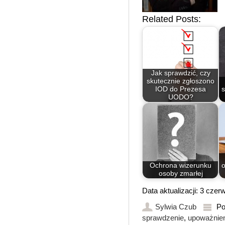
Related Posts:
Jak sprawdzić, czy
skutecznie zgłoszono
IOD do Prezesa
s
UODO?
Ochrona wizerunku
o
osoby zmarłej
Data aktualizacji: 3 cze
Sylwia Czub
Po
sprawdzenie
,
upoważnien