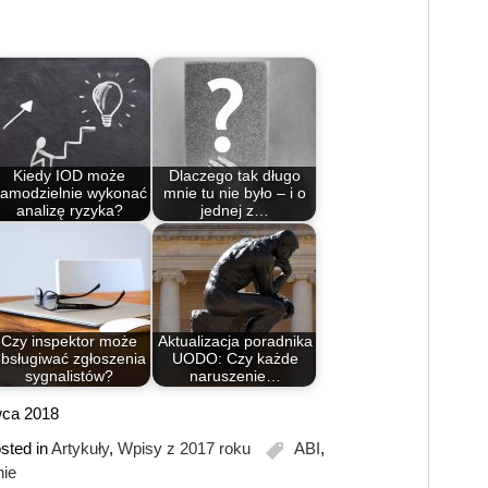
Kiedy IOD może
Dlaczego tak długo
amodzielnie wykonać
mnie tu nie było – i o
analizę ryzyka?
jednej z…
Czy inspektor może
Aktualizacja poradnika
bsługiwać zgłoszenia
UODO: Czy każde
sygnalistów?
naruszenie…
rwca 2018
sted in
Artykuły
,
Wpisy z 2017 roku
ABI
,
ie