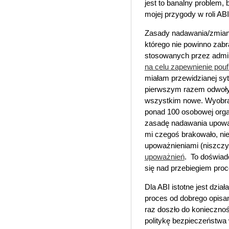
jest to banalny problem
mojej przygody w roli ABI
Zasady nadawania/zmian
którego nie powinno zabr
stosowanych przez admi
na celu zapewnienie pouf
miałam przewidzianej sy
pierwszym razem odwoły
wszystkim nowe. Wyobraźc
ponad 100 osobowej orga
zasadę nadawania upoważ
mi czegoś brakowało, nie 
upoważnieniami (niszczy
upoważnień
. To doświad
się nad przebiegiem proc
Dla ABI istotne jest dzi
proces od dobrego opisa
raz doszło do konieczno
politykę bezpieczeństwa