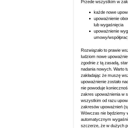
Przede wszystkim w zakr
każde nowe upoważ
upoważnienie obo
lub wygaśnięcia
upoważnienie wyg
umowy/współprac
Rozwiązało to prawie wsz
ludziom nowe upoważnieni
zgodnie z tą zasadą, st
nadania nowych. Warto tu
zakładając że muszę wsz
upoważnienie zostało na
nie powoduje koniecznośc
zakres upoważnienia w 
wszystkim od razu upoważ
zakresów upoważnień (sp
Wówczas nie będziemy wy
automatycznym wygaśnięc
szczerze, że w dużych p