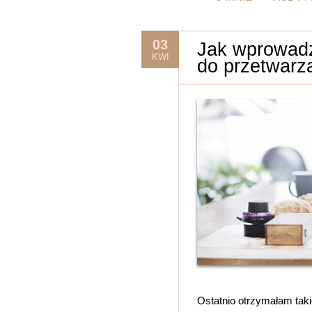
03
Jak wprowadz
KWI
do przetwarz
Ostatnio otrzymałam taki