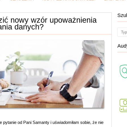
Szu
ić nowy wzór upoważnienia
ania danych?
Sear
Audy
e pytanie od Pani Samanty i uświadomiłam sobie, że nie