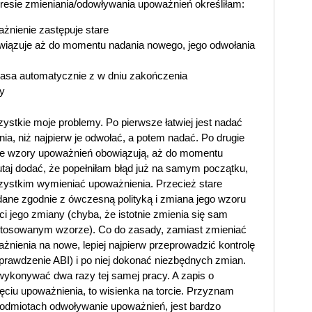
esie zmieniania/odowływania upoważnień określiłam:
nienie zastępuje stare
wiązuje aż do momentu nadania nowego, jego odwołania
asa automatycznie z w dniu zakończenia
y
ystkie moje problemy. Po pierwsze łatwiej jest nadać
a, niż najpierw je odwołać, a potem nadać. Po drugie
are wzory upoważnień obowiązują, aż do momentu
taj dodać, że popełniłam błąd już na samym początku,
ystkim wymieniać upoważnienia. Przecież stare
dane zgodnie z ówczesną polityką i zmiana jego wzoru
i jego zmiany (chyba, że istotnie zmienia się sam
stosowanym wzorze). Co do zasady, zamiast zmieniać
nienia na nowe, lepiej najpierw przeprowadzić kontrolę
rawdzenie ABI) i po niej dokonać niezbędnych zmian.
konywać dwa razy tej samej pracy. A zapis o
iu upoważnienia, to wisienka na torcie. Przyznam
odmiotach odwoływanie upoważnień, jest bardzo