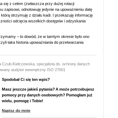
a się z celem (zwłaszcza przy dużej rotacji
u zapisowi, odnotowuję jedynie na upoważnieniu datę
którą otrzymuję z działu kadr. I przekazuję informację
czności odcięcia wszelkich dostępów i odzyskania
.
trzymamy – to dowód, że w tamtym okresie było ono
zyli taka historia upoważniania do przetwarzania
ia Czub-Kiełczewska, specjalista ds. ochrony danych
kowany audytor wewnętrzny ISO 27001
Spodobał Ci się ten wpis?
Masz jeszcze jakieś pytania? A może potrzebujesz
pomocy przy danych osobowych? Pomogłam już
wielu, pomogę i Tobie!
Napisz do mnie