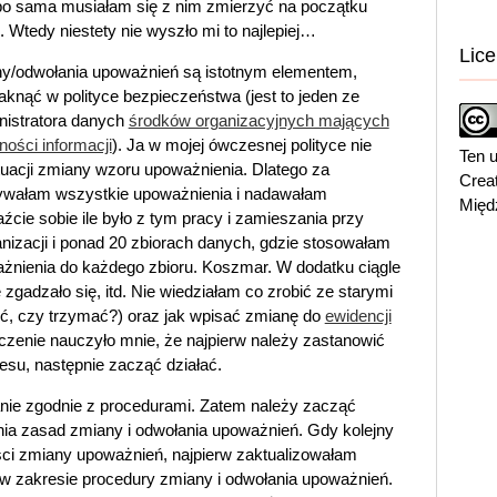
, bo sama musiałam się z nim zmierzyć na początku
. Wtedy niestety nie wyszło mi to najlepiej…
Lice
y/odwołania upoważnień są istotnym elementem,
aknąć w polityce bezpieczeństwa (jest to jeden ze
nistratora danych
środków organizacyjnych mających
ności informacji
). Ja w mojej ówczesnej polityce nie
Ten u
tuacji zmiany wzoru upoważnienia. Dlatego za
Crea
wałam wszystkie upoważnienia i nadawałam
Międ
ie sobie ile było z tym pracy i zamieszania przy
nizacji i ponad 20 zbiorach danych, gdzie stosowałam
nienia do każdego zbioru. Koszmar. W dodatku ciągle
zgadzało się, itd. Nie wiedziałam co zrobić ze starymi
ć, czy trzymać?) oraz jak wpisać zmianę do
ewidencji
czenie nauczyło mnie, że najpierw należy zastanowić
esu, następnie zacząć działać.
ałanie zgodnie z procedurami. Zatem należy zacząć
nia zasad zmiany i odwołania upoważnień. Gdy kolejny
ści zmiany upoważnień, najpierw zaktualizowałam
 w zakresie procedury zmiany i odwołania upoważnień.