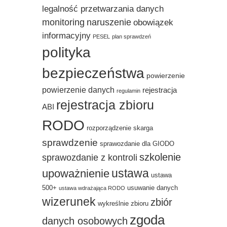
legalność przetwarzania danych
monitoring
naruszenie
obowiązek
informacyjny
PESEL
plan sprawdzeń
polityka
bezpieczeństwa
powierzenie
powierzenie danych
rejestracja
regulamin
rejestracja zbioru
ABI
RODO
rozporządzenie
skarga
sprawdzenie
sprawozdanie dla GIODO
szkolenie
sprawozdanie z kontroli
ustawa
upoważnienie
ustawa
500+
usuwanie danych
ustawa wdrażająca RODO
wizerunek
zbiór
wykreślnie zbioru
zgoda
danych osobowych