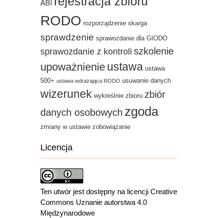
rejestracja zbioru
ABI
RODO
rozporządzenie
skarga
sprawdzenie
sprawozdanie dla GIODO
szkolenie
sprawozdanie z kontroli
ustawa
upoważnienie
ustawa
500+
usuwanie danych
ustawa wdrażająca RODO
wizerunek
zbiór
wykreślnie zbioru
zgoda
danych osobowych
zmiany w ustawie
zobowiązanie
Licencja
Ten utwór jest dostępny na licencji Creative
Commons Uznanie autorstwa 4.0
Międzynarodowe