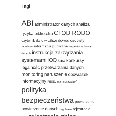
Tagi
ABI
administrator danych
analiza
CI OD RODO
biblioteka
ryzyka
dowód osobisty
czytelnik
dane wrażliwe
informacja publiczna
facebook
inspektor ochrony
instrukcja zarządzania
danych
systemami
IOD
konkursy
kara
legalność przetwarzania danych
monitoring
naruszenie
obowiązek
informacyjny
PESEL
plan sprawdzeń
polityka
bezpieczeństwa
powierzenie
powierzenie danych
rejestracja
regulamin