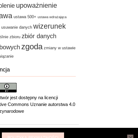
upoważnienie
olenie
tawa
ustawa 500+
ustawa wdrażająca
wizerunek
usuwanie danych
zbiór danych
ślnie zbioru
zgoda
bowych
zmiany w ustawie
iązanie
ncja
twór jest dostępny na licencji
tive Commons Uznanie autorstwa 4.0
zynarodowe
↑
POLITYKA PRYWATNOŚCI