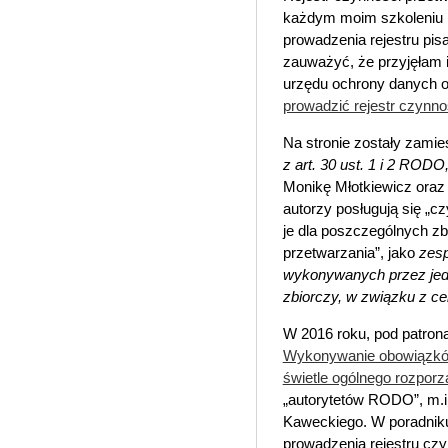
każdym moim szkoleniu i
prowadzenia rejestru pi
zauważyć, że przyjęłam i
urzędu ochrony danych 
prowadzić rejestr czynno
Na stronie zostały zami
z art. 30 ust. 1 i 2 RODO
Monikę Młotkiewicz oraz
autorzy posługują się „c
je dla poszczególnych zbi
przetwarzania”, jako
zesp
wykonywanych przez jedn
zbiorczy, w związku z c
W 2016 roku, pod patron
Wykonywanie obowiązków
świetle ogólnego rozpor
„autorytetów RODO”, m.in
Kaweckiego. W poradniku
prowadzenia rejestru czy