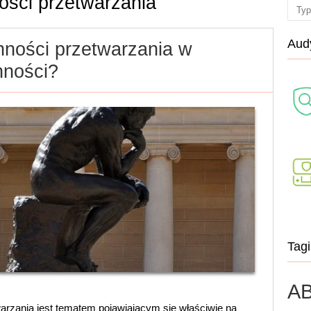
ości przetwarzania
Sear
Audy
ności przetwarzania w
nności?
Tagi
AB
arzania jest tematem pojawiającym się właściwie na