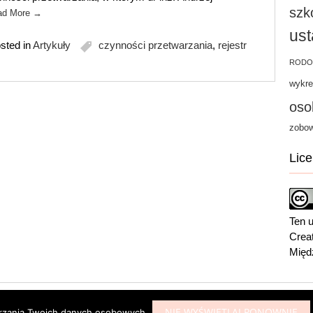
szk
ad More
→
us
sted in
Artykuły
czynności przetwarzania
,
rejestr
RODO
wykre
oso
zobow
Lice
Ten u
Crea
Międ
ess
NIE WYŚWIETLAJ PONOWNIE
arzania Twoich danych osobowych