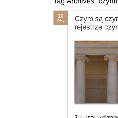
Tag Archives:
czynn
10
Czym są czyn
WRZ
rejestrze czy
Rejestr czynności przetw