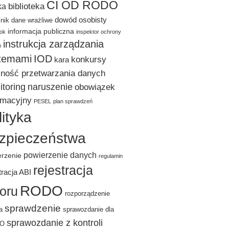
CI OD RODO
biblioteka
ka
dowód osobisty
lnik
dane wrażliwe
informacja publiczna
ok
inspektor ochrony
instrukcja zarządzania
h
temami
IOD
konkursy
kara
lność przetwarzania danych
toring
naruszenie
obowiązek
rmacyjny
PESEL
plan sprawdzeń
lityka
zpieczeństwa
powierzenie danych
erzenie
regulamin
rejestracja
tracja ABI
RODO
ioru
rozporządzenie
sprawdzenie
a
sprawozdanie dla
sprawozdanie z kontroli
DO