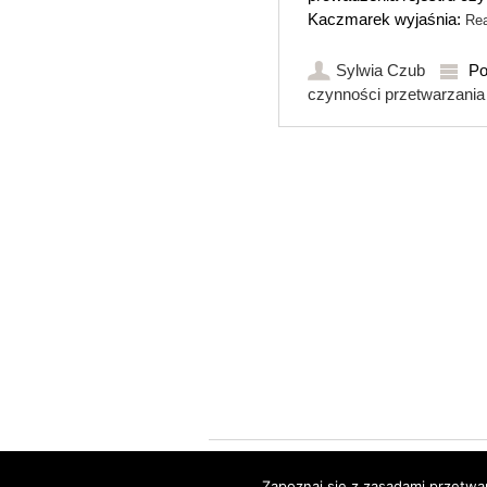
Kaczmarek wyjaśnia:
Re
Sylwia Czub
Po
czynności przetwarzania
Post navigation
Strona została stworzona w oparciu o
WordPr
Zapoznaj się z zasadami przetw