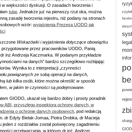
ryzy
 w większości dyskusji. O zasadach tworzenia i
sałam
tutaj
. Jednakże już na pierwszy rzut oka, można
czyte
nną zasadę tworzenia rejestru, niż podany na stronach
facebo
osobowych wzór:
wyjaśnienia Prezesa UODO jak
danyc
ści
sys
lega
eszczone
Wskazówki i wyjaśnienia dotyczące obowiązku
,
przygotowane przez pracowników UODO, Panią
moni
 dr inż Andrzeja Kaczmarka. W podanym przykładzie
info
zynnościami na danych” bardzo szczegółowo rozbijając
po
orów. Wynika to z interpretacji „czynności
ołu powiązanych ze sobą operacji na danych,
be
ą lub kilka osób, które można określić w sposób
elem, w jakim te czynności są podejmowane.
powi
atem GIODO, ukazał się bardzo dobry i prosty poradnik
rejes
 ABI, przyszłego inspektora ochrony danych, w
zb
ządzenia o ochronie danych osobowych
, pod redakcją
. dr Edyty Bielak-Jomaa, Piotra Drobka, dr Macieja
skarg
 jeden z rozdziałów został poświęcony zagadnieniu
GIO
nności przetwarzania, w którym dr inż. Andrzej