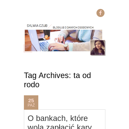
Tag Archives:
ta od
rodo
25
PAŹ
O bankach, które
wolą zapłacić kary,