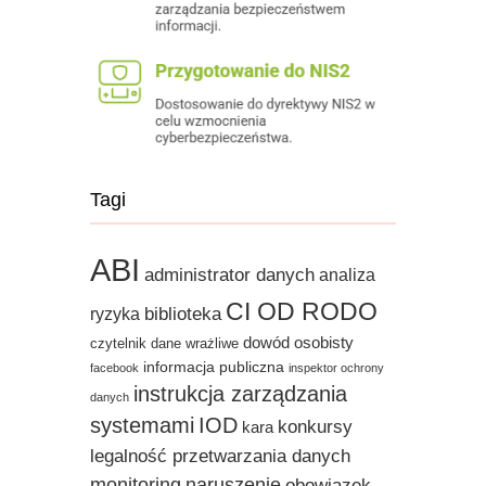
Tagi
ABI
administrator danych
analiza
CI OD RODO
biblioteka
ryzyka
dowód osobisty
czytelnik
dane wrażliwe
informacja publiczna
facebook
inspektor ochrony
instrukcja zarządzania
danych
systemami
IOD
konkursy
kara
legalność przetwarzania danych
monitoring
naruszenie
obowiązek