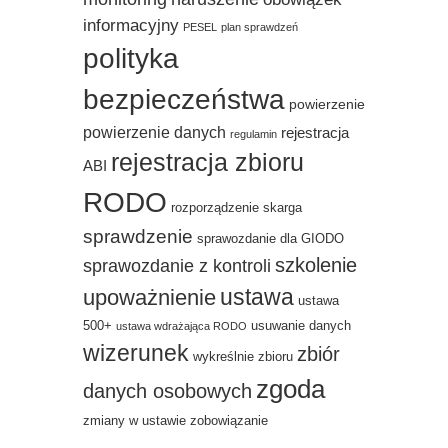
informacyjny
PESEL
plan sprawdzeń
polityka
bezpieczeństwa
powierzenie
powierzenie danych
rejestracja
regulamin
rejestracja zbioru
ABI
RODO
rozporządzenie
skarga
sprawdzenie
sprawozdanie dla GIODO
szkolenie
sprawozdanie z kontroli
ustawa
upoważnienie
ustawa
500+
usuwanie danych
ustawa wdrażająca RODO
wizerunek
zbiór
wykreślnie zbioru
zgoda
danych osobowych
zmiany w ustawie
zobowiązanie