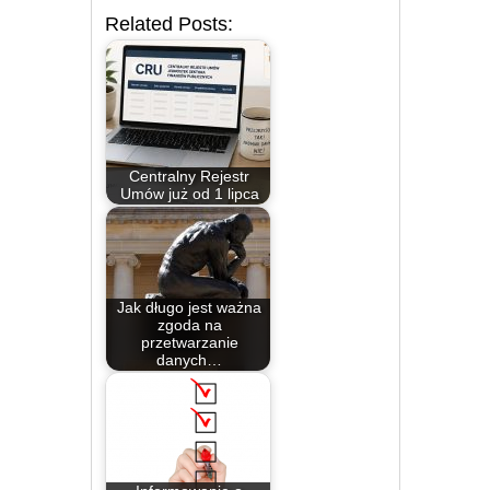
Related Posts:
Centralny Rejestr
Umów już od 1 lipca
Jak długo jest ważna
zgoda na
przetwarzanie
danych…