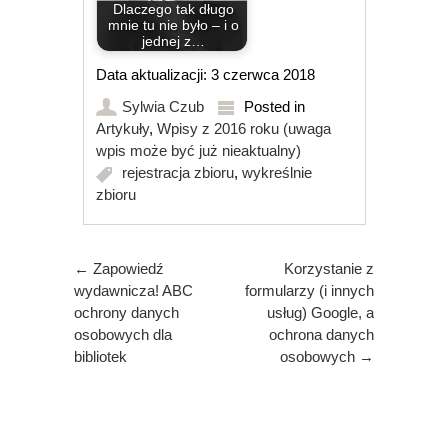
Dlaczego tak długo
mnie tu nie było – i o
jednej z…
Data aktualizacji: 3 czerwca 2018
Sylwia Czub
Posted in
Artykuły
,
Wpisy z 2016 roku (uwaga
wpis może być już nieaktualny)
rejestracja zbioru
,
wykreślnie
zbioru
Post navigation
←
Zapowiedź
Korzystanie z
wydawnicza! ABC
formularzy (i innych
ochrony danych
usług) Google, a
osobowych dla
ochrona danych
bibliotek
osobowych
→