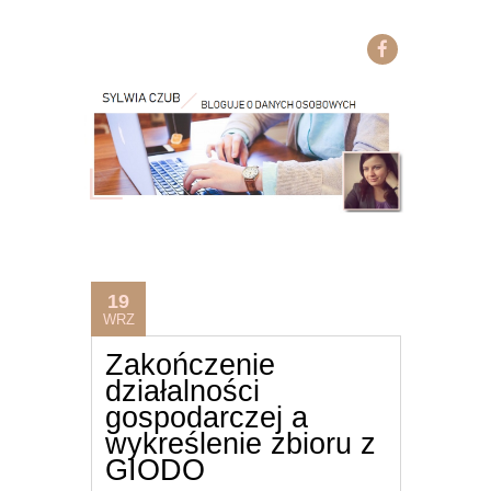
19
WRZ
Zakończenie
działalności
gospodarczej a
wykreślenie zbioru z
GIODO