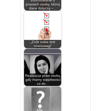
Informowanie o
prawach osoby, której
dane dotyczą –…
„Zrób sobie test
równowagi”
Realizacja praw osoby,
gdy mamy wątpliwości
co do…