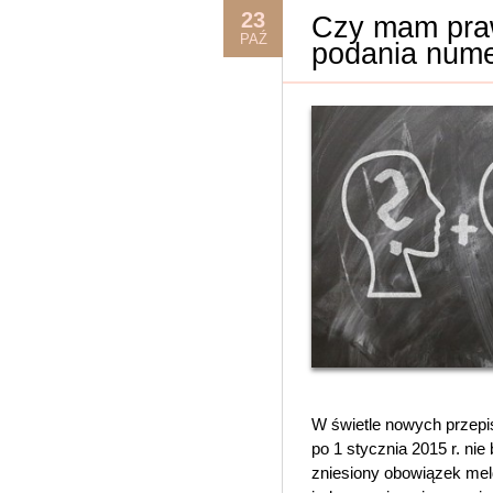
23
Czy mam pra
PAŹ
podania num
W świetle nowych przep
po 1 stycznia 2015 r. ni
zniesiony obowiązek me