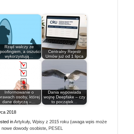
Rząd walczy ze
poofingiem, a oszuści
Centralny Rejestr
wykorzystują…
Umów już od 1 lipca
Informowanie o
Dania wypowiada
prawach osoby, której
wojnę Deepfake – czy
dane dotyczą –…
to początek…
rwca 2018
sted in
Artykuły
,
Wpisy z 2015 roku (uwaga wpis może
nowe dowody osobiste
,
PESEL