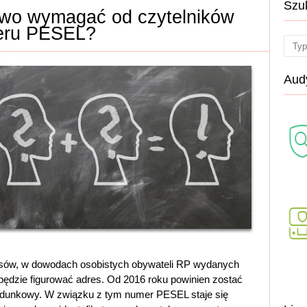
Szu
wo wymagać od czytelników
eru PESEL?
Sear
Audy
isów, w dowodach osobistych obywateli RP wydanych
e będzie figurować adres. Od 2016 roku powinien zostać
ldunkowy. W związku z tym numer PESEL staje się