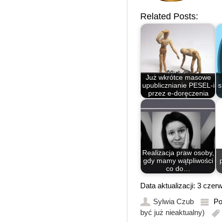
Related Posts:
Już wkrótce masowe
upublicznianie PESEL-i
s
przez e-doręczenia
Realizacja praw osoby,
gdy mamy wątpliwości
co do…
Data aktualizacji: 3 cze
Sylwia Czub
Po
być już nieaktualny)