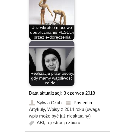
Już wkrótce masowe
upublicznianie PESEL-i
przez e-doręczenia
Realizacja praw osoby,
gdy mamy wątpliwości
co do…
Data aktualizacji: 3 czerwca 2018
Sylwia Czub
Posted in
Artykuły
,
Wpisy z 2014 roku (uwaga
wpis może być już nieaktualny)
ABI
,
rejestracja zbioru