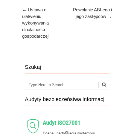
Post navigation
←
Ustawa o
Powołanie ABI-ego i
ułatwieniu
jego zastępców
→
wykonywania
działalności
gospodarczej
Szukaj
Search
Audyty bezpieczeństwa informacji