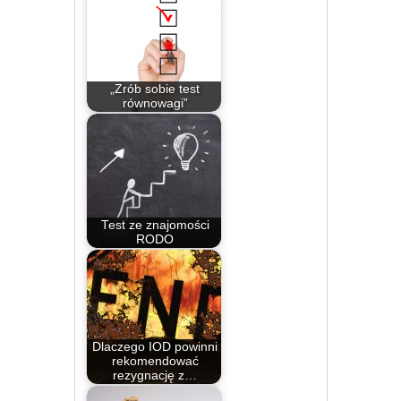
„Zrób sobie test
równowagi”
Test ze znajomości
RODO
Dlaczego IOD powinni
rekomendować
rezygnację z…