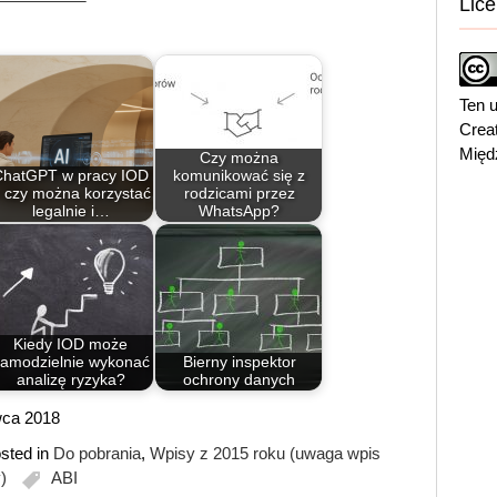
Lice
Ten u
Crea
Międ
Czy można
ChatGPT w pracy IOD
komunikować się z
 czy można korzystać
rodzicami przez
legalnie i…
WhatsApp?
Kiedy IOD może
amodzielnie wykonać
Bierny inspektor
analizę ryzyka?
ochrony danych
rwca 2018
sted in
Do pobrania
,
Wpisy z 2015 roku (uwaga wpis
)
ABI