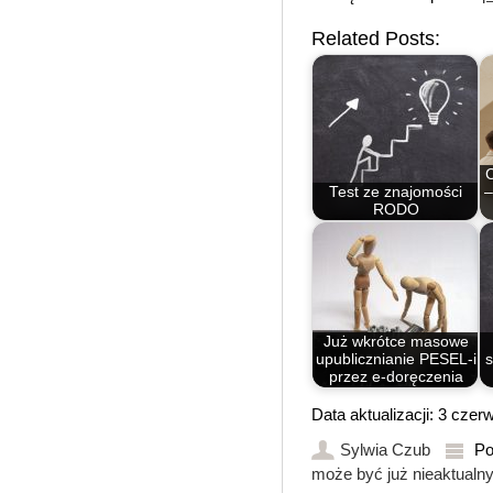
Related Posts:
Test ze znajomości
–
RODO
Już wkrótce masowe
upublicznianie PESEL-i
s
przez e-doręczenia
Data aktualizacji: 3 cze
Sylwia Czub
Po
może być już nieaktualny