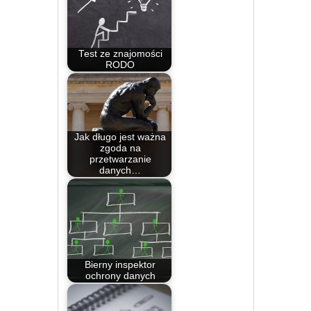
Test ze znajomości
RODO
Jak długo jest ważna
zgoda na
przetwarzanie
danych…
Bierny inspektor
ochrony danych