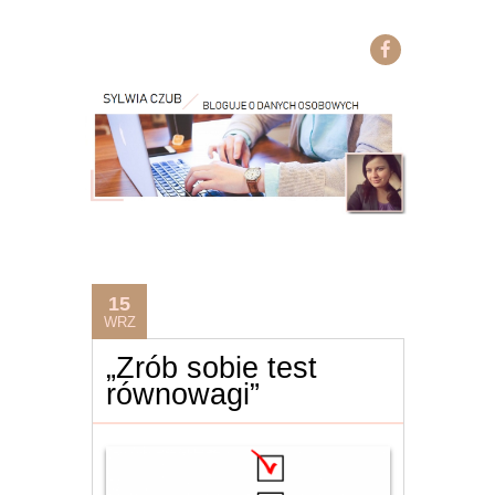
15
WRZ
„Zrób sobie test
równowagi”