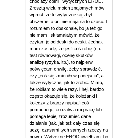
chociaży opinii i wytycznych EROD.
Zresztą wielu moich znajomych mówi
wprost, że te wytyczne są zbyt
obszerne, a oni nie mają na to czasu. I
rozumiem to doskonale, bo ja też go
nie mam i skłamałabym mówić, że
czytam je od deski do deski. Jednak
mam zasadę, że jeśli coś robię (np.
test równowagi, ocenę skutków,
analizę ryzyka, itp.), to najpierw
poświęcam chwilę, żeby sprawdzić,
czy „coś się zmieniło w podejściu”, a
także wytyczne, jak to zrobić. Mimo,
że robiłam to wiele razy. I hej, bardzo
często okazuje się, że koleżanki i
koledzy z branży napisali coś
pomocnego, co ułatwia mi pracę lub
pomaga lepiej zrozumieć dane
działanie (tak, jak też cały czas się
uczę, czasami tych samych rzeczy na
nowo). Wytyczne EROD uwielbiam, bo