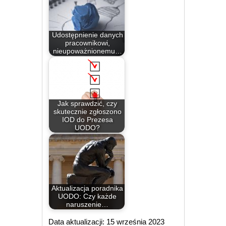
Udostępnienie danych
pracownikowi,
nieupoważnionemu…
Jak sprawdzić, czy
skutecznie zgłoszono
IOD do Prezesa
UODO?
Aktualizacja poradnika
UODO: Czy każde
naruszenie…
Data aktualizacji: 15 września 2023