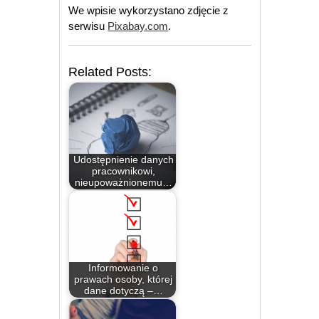
We wpisie wykorzystano zdjęcie z
serwisu
Pixabay.com
.
Related Posts:
Udostępnienie danych
pracownikowi,
nieupoważnionemu…
Informowanie o
prawach osoby, której
dane dotyczą –…