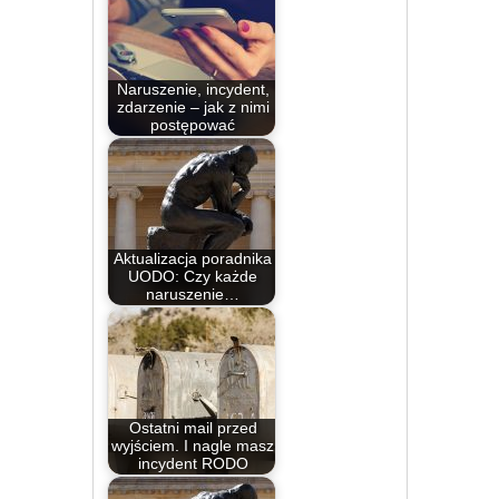
Naruszenie, incydent,
zdarzenie – jak z nimi
postępować
Aktualizacja poradnika
UODO: Czy każde
naruszenie…
Ostatni mail przed
wyjściem. I nagle masz
incydent RODO