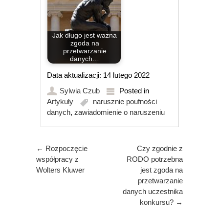
Jak długo jest ważna
zgoda na
przetwarzanie
danych…
Data aktualizacji: 14 lutego 2022
Sylwia Czub
Posted in
Artykuły
narusznie poufności
danych
,
zawiadomienie o naruszeniu
Post navigation
←
Rozpoczęcie
Czy zgodnie z
współpracy z
RODO potrzebna
Wolters Kluwer
jest zgoda na
przetwarzanie
danych uczestnika
konkursu?
→