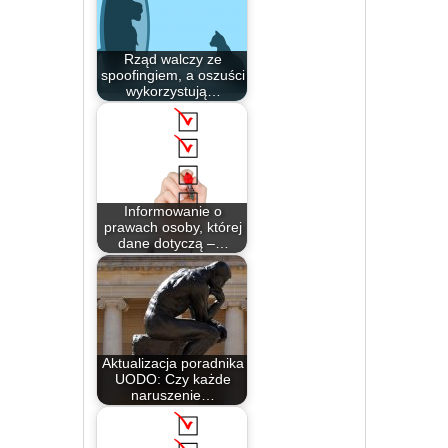
Rząd walczy ze
spoofingiem, a oszuści
wykorzystują…
Informowanie o
prawach osoby, której
dane dotyczą –…
Aktualizacja poradnika
UODO: Czy każde
naruszenie…