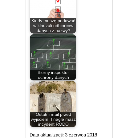
Kiedy muszę podawać
w klauzuli odbiorców
danych z nazwy?
Bierny inspektor
ochrony danych
Ostatni mail przed
wyjściem. I nagle masz
incydent RODO
Data aktualizacji: 3 czerwca 2018