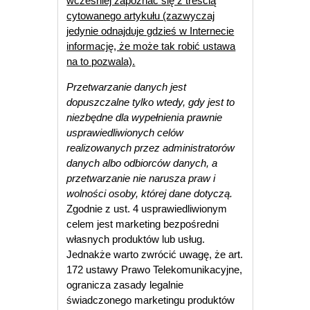
wcześniej zapoznać się z treścią
cytowanego artykułu (zazwyczaj
jedynie odnajduje gdzieś w Internecie
informację, że może tak robić ustawa
na to pozwala).
Przetwarzanie danych jest
dopuszczalne tylko wtedy, gdy jest to
niezbędne dla wypełnienia prawnie
usprawiedliwionych celów
realizowanych przez administratorów
danych albo odbiorców danych, a
przetwarzanie nie narusza praw i
wolności osoby, której dane dotyczą.
Zgodnie z ust. 4 usprawiedliwionym
celem jest marketing bezpośredni
własnych produktów lub usług.
Jednakże warto zwrócić uwagę, że art.
172 ustawy Prawo Telekomunikacyjne,
ogranicza zasady legalnie
świadczonego marketingu produktów