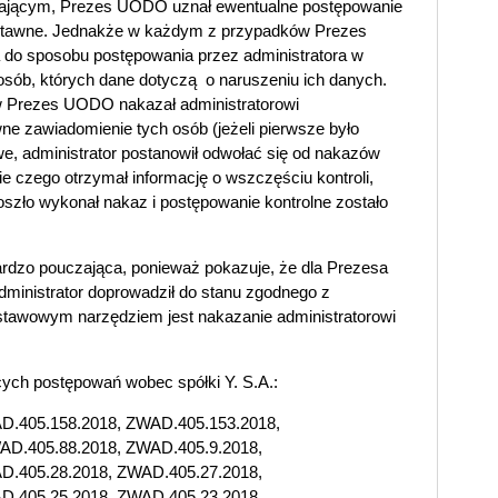
rwającym, Prezes UODO uznał ewentualne postępowanie
dstawne. Jednakże w każdym z przypadków Prezes
do sposobu postępowania przez administratora w
osób, których dane dotyczą o naruszeniu ich danych.
Prezes UODO nakazał administratorowi
e zawiadomienie tych osób (jeżeli pierwsze było
e, administrator postanowił odwołać się od nakazów
 czego otrzymał informację o wszczęściu kontroli,
oszło wykonał nakaz i postępowanie kontrolne zostało
ardzo pouczająca, ponieważ pokazuje, że dla Prezesa
dministrator doprowadził do stanu zgodnego z
stawowym narzędziem jest nakazanie administratorowi
ych postępowań wobec spółki Y. S.A.:
D.405.158.2018, ZWAD.405.153.2018,
AD.405.88.2018, ZWAD.405.9.2018,
D.405.28.2018, ZWAD.405.27.2018,
D.405.25.2018, ZWAD.405.23.2018,