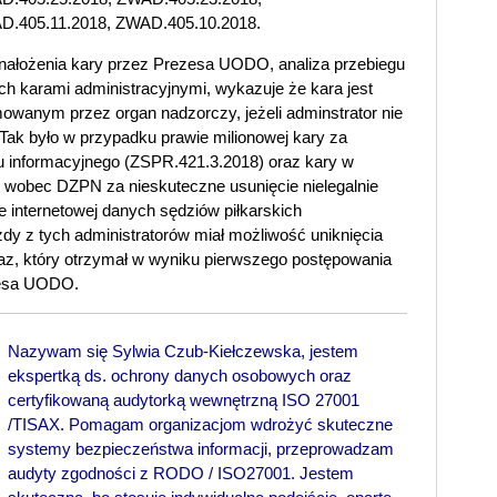
D.405.11.2018, ZWAD.405.10.2018.
nałożenia kary przez Prezesa UODO, analiza przebiegu
 karami administracyjnymi, wykazuje że kara jest
owanym przez organ nadzorczy, jeżeli adminstrator nie
k było w przypadku prawie milionowej kary za
u informacyjnego (ZSPR.421.3.2018) oraz kary w
. wobec DZPN za nieskuteczne usunięcie nielegalnie
e internetowej danych sędziów piłkarskich
dy z tych administratorów miał możliwość uniknięcia
az, który otrzymał w wyniku pierwszego postępowania
zesa UODO.
Nazywam się Sylwia Czub-Kiełczewska, jestem
ekspertką ds. ochrony danych osobowych oraz
certyfikowaną audytorką wewnętrzną ISO 27001
/TISAX. Pomagam organizacjom wdrożyć skuteczne
systemy bezpieczeństwa informacji, przeprowadzam
audyty zgodności z RODO / ISO27001. Jestem