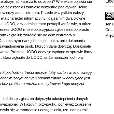
Lice
ze otrzymać karę za to co zrobili? W efekcie pojawia się
ać zgłoszenia i zamieść wszystko pod dywan. Takie
iewiedzy administratora. Przede wszystkim należy
e ma charakter informacyjny. Idą za nim dwa główne
a UODO, czy administrator postąpił właściwie, a także
Ten u
Prezes UODO może po przyjęciu zgłoszenia po prostu
Crea
zamknięte lub zwrócić się do administratora o
Międ
Ostatecznym narzędziem jest nakazanie dokonania
zawiadomienia osób, których dane dotyczą. Doskonale
owania Prezesa UODO decyzje wydane w sprawie firmy
 , która zgłosiła do UODO aż 15 naruszeń ochrony
t pochodzi z treści decyzji, tutaj warto zwrócić uwagę,
anonimizacja” danych administratora w decyzjach jest
bo bez problemu można rozszyfrować kogo decyzja
., każde ze zgłoszeń dotyczyło udostępnienia danych
oważnionej. W każdym przypadku, ponieważ zdarzenie
czyło się w momecnie udostępnienia, tzn. naruszenie