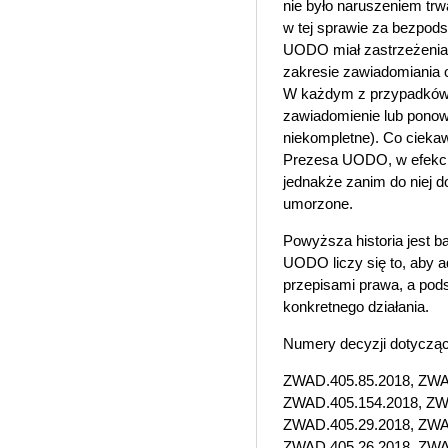
nie było naruszeniem t
w tej sprawie za bezpo
UODO miał zastrzeżenia 
zakresie zawiadomiania 
W każdym z przypadków 
zawiadomienie lub ponown
niekompletne). Co ciekaw
Prezesa UODO, w efekcie
jednakże zanim do niej d
umorzone.
Powyższa historia jest b
UODO liczy się to, aby a
przepisami prawa, a pod
konkretnego działania.
Numery decyzji dotycząc
ZWAD.405.85.2018, ZWA
ZWAD.405.154.2018, ZW
ZWAD.405.29.2018, ZWA
ZWAD.405.26.2018, ZWA