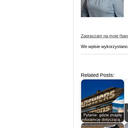
Zapraszam na moje (bardz
We wpisie wykorzystano 
Related Posts:
Pytanie: gdzie znajdę
inforamcję dotyczącą…