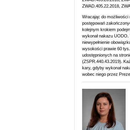
ZWAD.405.22.2018, ZWA
Wracając do możliwości 
postępowań zakończonych
kolejnym krokiem podejm
wykonał nakazu UODO. Ta
niewypełnienie obowiązk
wysokości prawie 60 tys
udostępnionych na stroni
(ZSPR.440.43.2019). Każ
kary, gdyby wykonał nak
wobec niego przez Pre