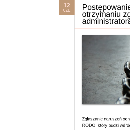
12
Postępowani
CZE
otrzymaniu z
administrator
Zgłaszanie naruszeń och
RODO, który budzi wśród 