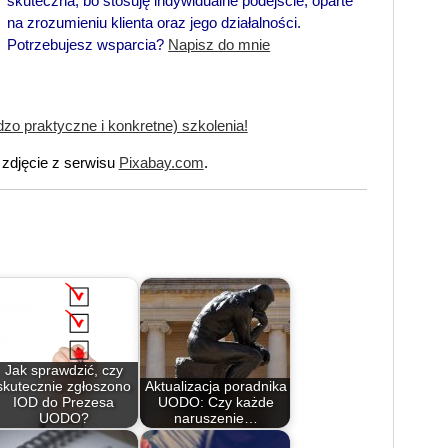
skuteczna, bo stosuję indywidualne podejście, oparte
na zrozumieniu klienta oraz jego działalności.
Potrzebujesz wsparcia?
Napisz do mnie
o praktyczne i konkretne) szkolenia!
zdjęcie z serwisu
Pixabay.com
.
Jak sprawdzić, czy
skutecznie zgłoszono
Aktualizacja poradnika
IOD do Prezesa
UODO: Czy każde
UODO?
naruszenie…