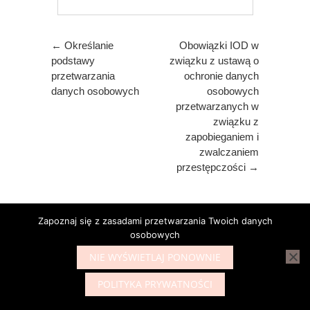
Post navigation
←
Określanie
Obowiązki IOD w
podstawy
związku z ustawą o
przetwarzania
ochronie danych
danych osobowych
osobowych
przetwarzanych w
związku z
zapobieganiem i
zwalczaniem
przestępczości
→
Zapoznaj się z zasadami przetwarzania Twoich danych
osobowych
Szukaj
NIE WYŚWIETLAJ PONOWNIE
Search
POLITYKA PRYWATNOŚCI