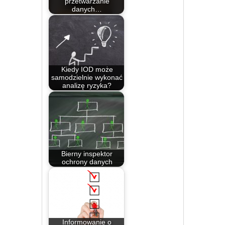
przetwarzanie
danych…
Kiedy IOD może
samodzielnie wykonać
analizę ryzyka?
Bierny inspektor
ochrony danych
Informowanie o