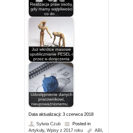
Realizacja praw osoby,
gdy mamy wątpliwości
co do…
Już wkrótce masowe
upublicznianie PESEL-i
przez e-doręczenia
Udostępnienie danych
pracownikowi,
nieupoważnionemu…
Data aktualizacji: 3 czerwca 2018
Sylwia Czub
Posted in
Artykuły
,
Wpisy z 2017 roku
ABI
,