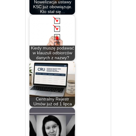
Nowelizacja ustawy
KSC już obowiązuje.
Kto stał się…
Kiedy muszę podawać
w klauzuli odbiorców
danych z nazwy?
Centralny Rejestr
Umów już od 1 lipca