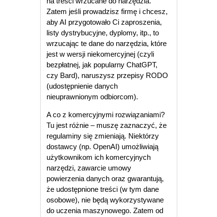
na treści wrzucane do narzędzia.
Zatem jeśli prowadzisz firmę i chcesz,
aby AI przygotowało Ci zaproszenia,
listy dystrybucyjne, dyplomy, itp., to
wrzucając te dane do narzędzia, które
jest w wersji niekomercyjnej (czyli
bezpłatnej, jak popularny ChatGPT,
czy Bard), naruszysz przepisy RODO
(udostępnienie danych
nieuprawnionym odbiorcom).
A co z komercyjnymi rozwiązaniami?
Tu jest różnie – muszę zaznaczyć, że
regulaminy się zmieniają. Niektórzy
dostawcy (np. OpenAI) umożliwiają
użytkownikom ich komercyjnych
narzędzi, zawarcie umowy
powierzenia danych oraz gwarantują,
że udostępnione treści (w tym dane
osobowe), nie będą wykorzystywane
do uczenia maszynowego. Zatem od