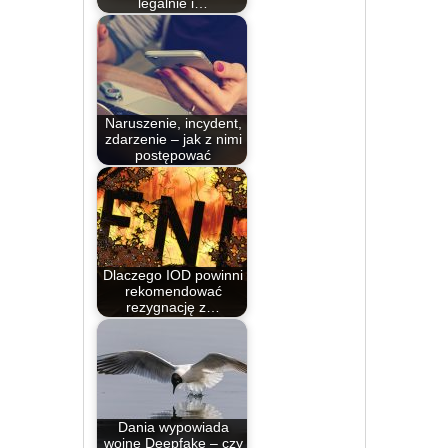
legalnie i…
Naruszenie, incydent,
zdarzenie – jak z nimi
postępować
Dlaczego IOD powinni
rekomendować
rezygnację z…
Dania wypowiada
wojnę Deepfake – czy