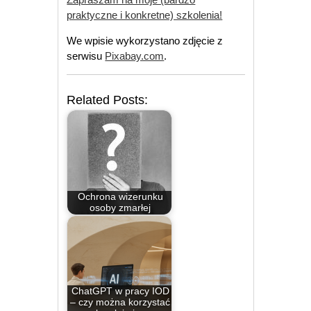
praktyczne i konkretne) szkolenia!
We wpisie wykorzystano zdjęcie z
serwisu
Pixabay.com
.
Related Posts:
Ochrona wizerunku
osoby zmarłej
ChatGPT w pracy IOD
– czy można korzystać