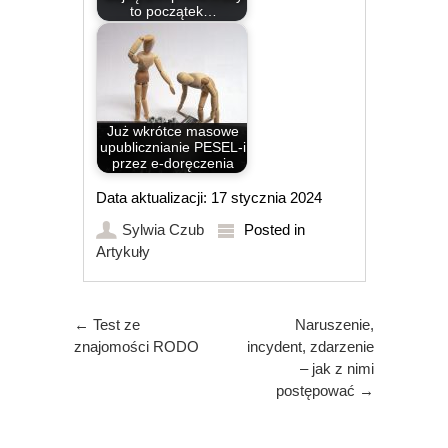
to początek…
Już wkrótce masowe
upublicznianie PESEL-i
przez e-doręczenia
Data aktualizacji: 17 stycznia 2024
Sylwia Czub
Posted in
Artykuły
Post navigation
←
Test ze
Naruszenie,
znajomości RODO
incydent, zdarzenie
– jak z nimi
postępować
→