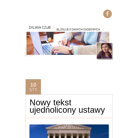
10
STY
Nowy tekst
ujednolicony ustawy