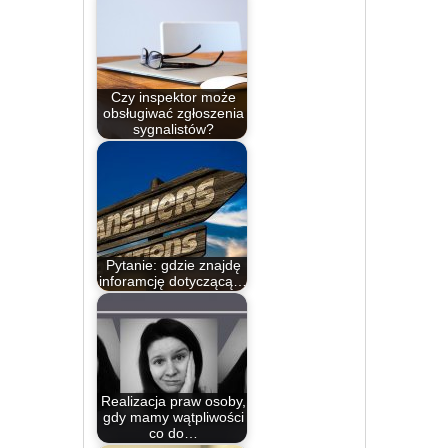
Czy inspektor może
obsługiwać zgłoszenia
sygnalistów?
Pytanie: gdzie znajdę
inforamcję dotyczącą…
Realizacja praw osoby,
gdy mamy wątpliwości
co do…