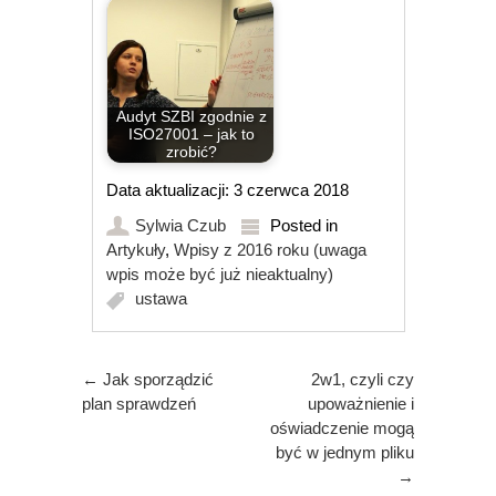
Audyt SZBI zgodnie z
ISO27001 – jak to
zrobić?
Data aktualizacji: 3 czerwca 2018
Sylwia Czub
Posted in
Artykuły
,
Wpisy z 2016 roku (uwaga
wpis może być już nieaktualny)
ustawa
Post navigation
←
Jak sporządzić
2w1, czyli czy
plan sprawdzeń
upoważnienie i
oświadczenie mogą
być w jednym pliku
→