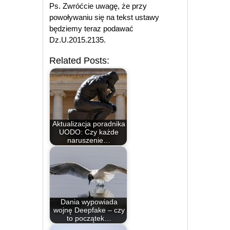
Ps. Zwróćcie uwagę, że przy
powoływaniu się na tekst ustawy
będziemy teraz podawać
Dz.U.2015.2135.
Related Posts:
Aktualizacja poradnika
UODO: Czy każde
naruszenie…
Dania wypowiada
wojnę Deepfake – czy
to początek…