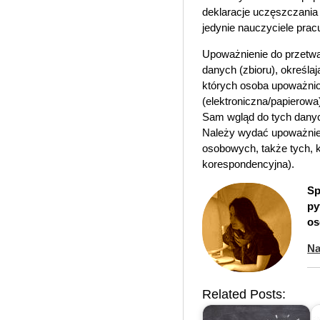
deklaracje uczęszczania 
jedynie nauczyciele prac
Upoważnienie do przetwa
danych (zbioru), określa
których osoba upoważnio
(elektroniczna/papierowa
Sam wgląd do tych danyc
Należy wydać upoważnien
osobowych, także tych, k
korespondencyjna).
Sp
py
os
Na
Related Posts: