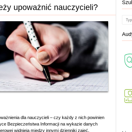
Szu
eży upoważnić nauczycieli?
Sear
Audy
ażnienia dla nauczycieli – czy każdy z nich powinien
lityce Bezpieczeństwa Informacji na wykazie danych
rowej widnieją między innymi dzienniki zajęć,