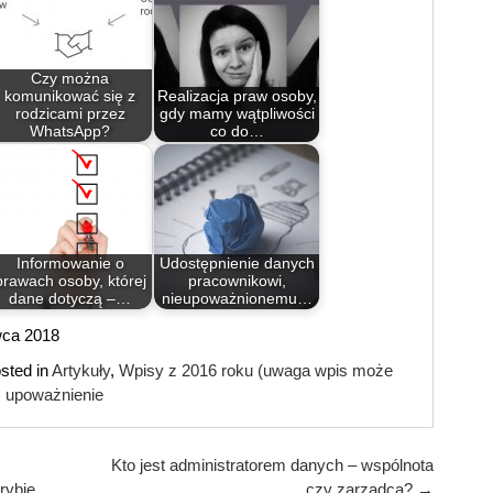
Czy można
komunikować się z
Realizacja praw osoby,
rodzicami przez
gdy mamy wątpliwości
WhatsApp?
co do…
Informowanie o
Udostępnienie danych
prawach osoby, której
pracownikowi,
dane dotyczą –…
nieupoważnionemu…
rwca 2018
sted in
Artykuły
,
Wpisy z 2016 roku (uwaga wpis może
upoważnienie
Kto jest administratorem danych – wspólnota
rybie
czy zarządca?
→