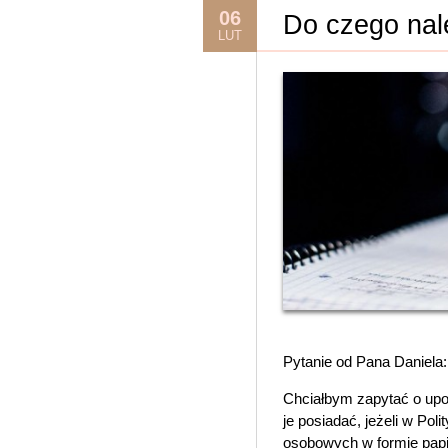
06
Do czego nal
LUT
Pytanie od Pana Daniela:
Chciałbym zapytać o upow
je posiadać, jeżeli w Po
osobowych w formie papie