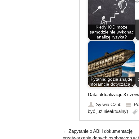
Kiedy IOD może
samodzielnie wykonać
analizę ryzyka?
Pytanie: gdzie znajdę
inforamcję dotyczącą…
Data aktualizacji: 3 cze
Sylwia Czub
Po
być już nieaktualny)
Post navigation
←
Zapytanie o ABI i dokumentację
przetwarzania danych osobowych w t