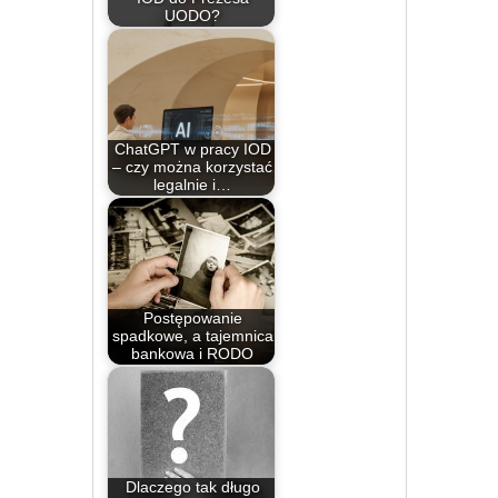
UODO?
ChatGPT w pracy IOD
– czy można korzystać
legalnie i…
Postępowanie
spadkowe, a tajemnica
bankowa i RODO
Dlaczego tak długo