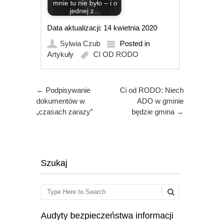
mnie tu nie było – i o
jednej z…
Data aktualizacji: 14 kwietnia 2020
Sylwia Czub
Posted in
Artykuły
CI OD RODO
Post navigation
←
Podpisywanie
Ci od RODO: Niech
dokumentów w
ADO w gminie
„czasach zarazy”
będzie gmina
→
Szukaj
Search
Audyty bezpieczeństwa informacji