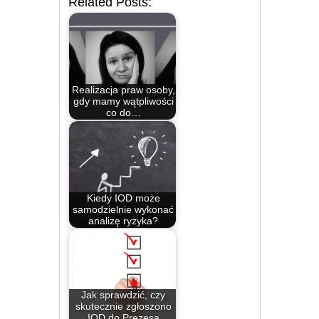
Related Posts:
Realizacja praw osoby,
gdy mamy wątpliwości
co do…
Kiedy IOD może
samodzielnie wykonać
analizę ryzyka?
Jak sprawdzić, czy
skutecznie zgłoszono
IOD do Prezesa