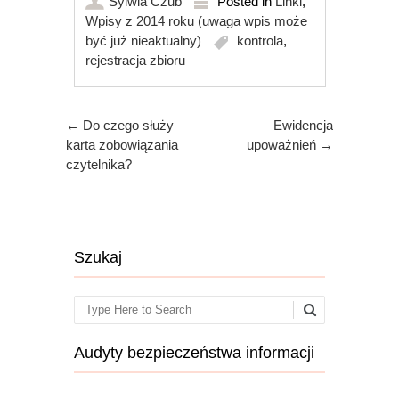
Sylwia Czub
Posted in
Linki
,
Wpisy z 2014 roku (uwaga wpis może
być już nieaktualny)
kontrola
,
rejestracja zbioru
Post navigation
←
Do czego służy
Ewidencja
karta zobowiązania
upoważnień
→
czytelnika?
Szukaj
Search
Audyty bezpieczeństwa informacji