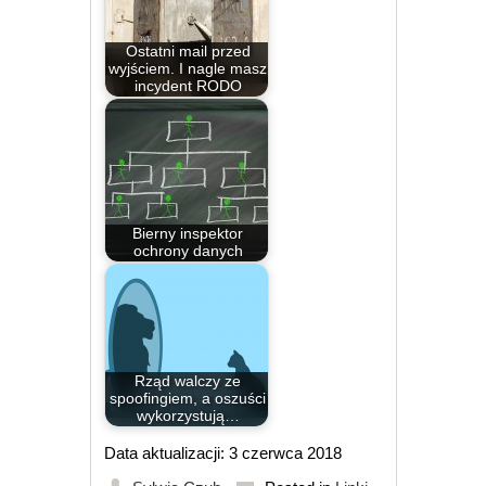
Ostatni mail przed
wyjściem. I nagle masz
incydent RODO
Bierny inspektor
ochrony danych
Rząd walczy ze
spoofingiem, a oszuści
wykorzystują…
Data aktualizacji: 3 czerwca 2018