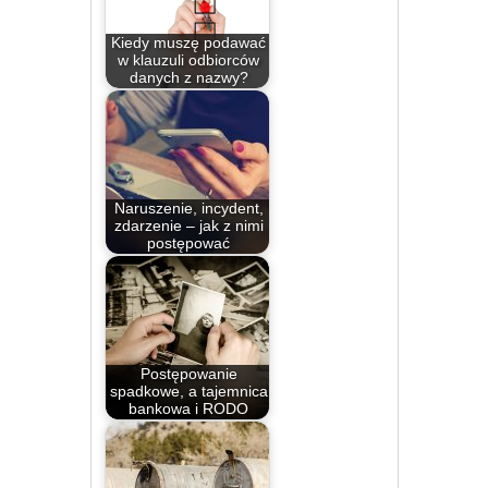
Kiedy muszę podawać
w klauzuli odbiorców
danych z nazwy?
Naruszenie, incydent,
zdarzenie – jak z nimi
postępować
Postępowanie
spadkowe, a tajemnica
bankowa i RODO